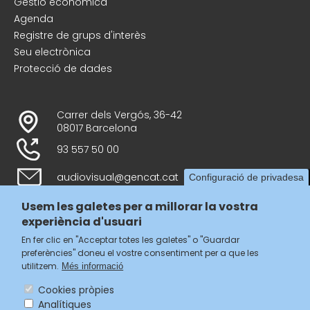
Gestió econòmica
Agenda
Registre de grups d'interès
Seu electrònica
Protecció de dades
Carrer dels Vergós, 36-42
08017 Barcelona
93 557 50 00
audiovisual@gencat.cat
Configuració de privadesa
Usem les galetes per a millorar la vostra
experiència d'usuari
Follow us
En fer clic en "Acceptar totes les galetes" o "Guardar
preferències" doneu el vostre consentiment per a que les
utilitzem.
Més informació
Cookies pròpies
Analítiques