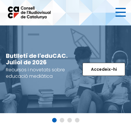
Ves
al
contingut
Butlletí de l'eduCAC.
Juliol de 2026
Recursos i novetats sobre
Accedeix-hi
educació mediàtica