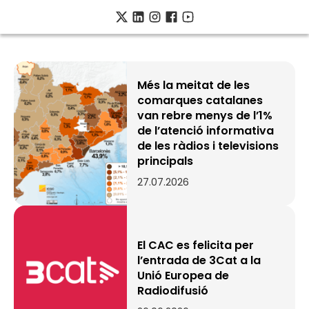
Consell
de
Més la meitat de les
comarques catalanes
l'Audiovisual
van rebre menys de l’1%
de
de l’atenció informativa
Catalunya
de les ràdios i televisions
principals
27.07.2026
El CAC es felicita per
l’entrada de 3Cat a la
Unió Europea de
Radiodifusió