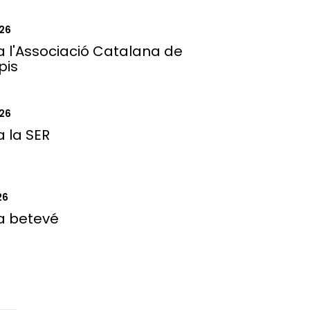
26
 a l'Associació Catalana de
pis
26
a la SER
26
 a betevé