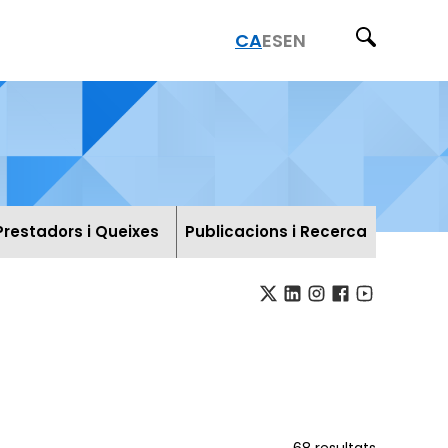
CA
ES
EN
Prestadors i Queixes
Publicacions i Recerca
68
resultats