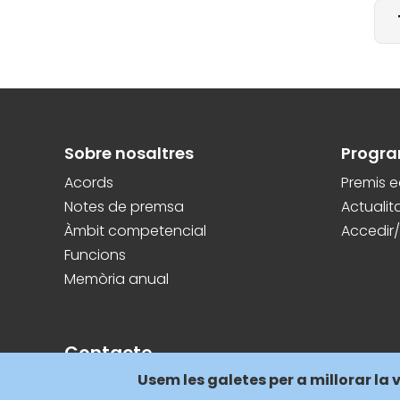
Pagination
Peu
Sobre nosaltres
Progr
Acords
Premis 
Notes de premsa
Actualit
Àmbit competencial
Accedir/
Funcions
Memòria anual
Contacte
Usem les galetes per a millorar la 
Carrer dels Vergós, 36-42