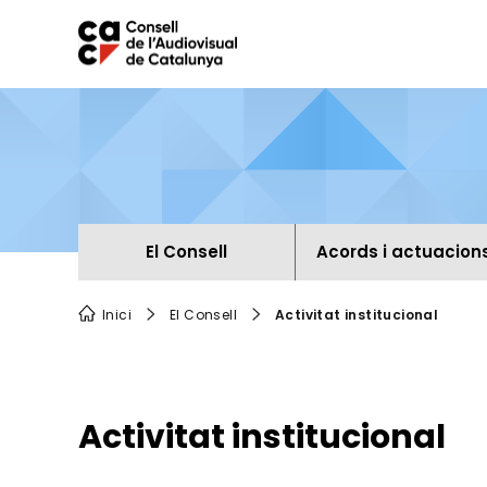
Ves
al
contingut
Navegació
El Consell
Acords i actuacion
principal
Breadcrumb
Inici
El Consell
Activitat institucional
Activitat institucional