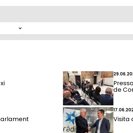
29.06.20
xi
Pressa
de Co
17.06.20
Parlament
Visita 