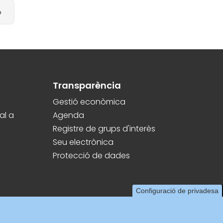
Last
»
page
Transparència
Gestió econòmica
al a
Agenda
Registre de grups d'interès
Seu electrònica
Protecció de dades
Configuració de privadesa