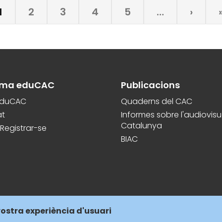
Pàgina
1
Pàgina
2
Pàgina
3
Pàgina
4
Pàgina
5
…
Next
›
page
ama eduCAC
Publicacions
eduCAC
Quaderns del CAC
at
Informes sobre l'audiovisu
Catalunya
Registrar-se
BIAC
vostra experiència d'usuari