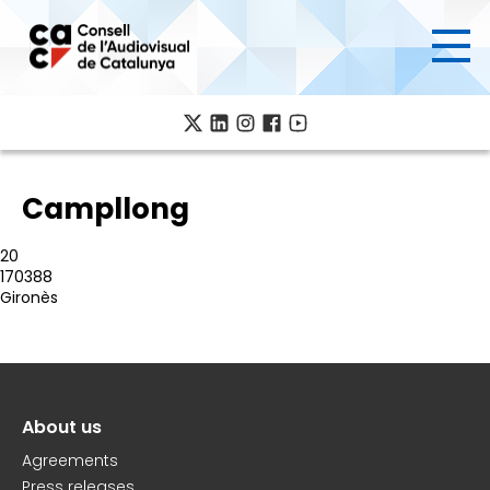
Skip
to
main
content
Campllong
20
170388
Gironès
About us
Peu
Agreements
Press releases