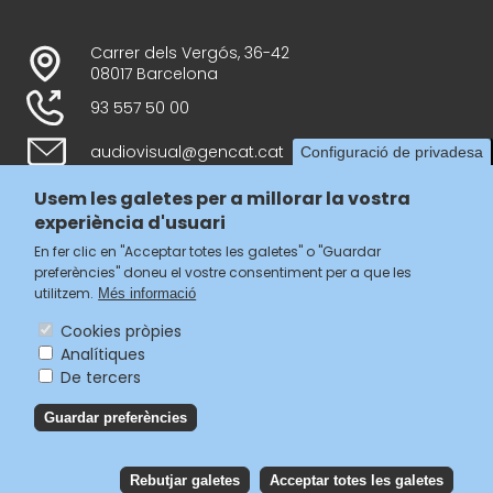
Carrer dels Vergós, 36-42
08017 Barcelona
93 557 50 00
audiovisual@gencat.cat
Configuració de privadesa
Usem les galetes per a millorar la vostra
experiència d'usuari
Follow us
En fer clic en "Acceptar totes les galetes" o "Guardar
preferències" doneu el vostre consentiment per a que les
utilitzem.
Més informació
Cookies pròpies
Analítiques
Menú
De tercers
legal
Accessibilitat
Guardar preferències
del
Avís legal
Política de privacitat
footer
Política de galetes
Rebutjar galetes
Acceptar totes les galetes
Reb