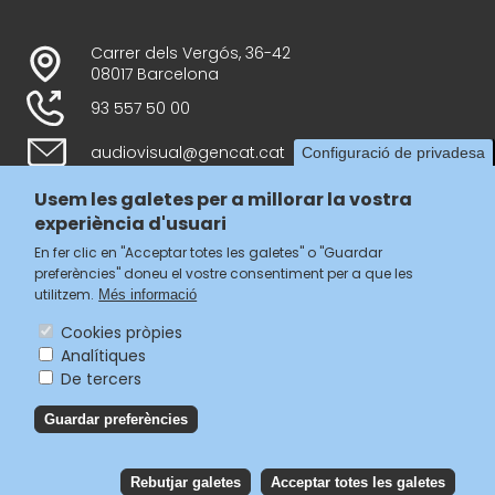
Carrer dels Vergós, 36-42
08017 Barcelona
93 557 50 00
audiovisual@gencat.cat
Configuració de privadesa
Usem les galetes per a millorar la vostra
experiència d'usuari
Follow us
En fer clic en "Acceptar totes les galetes" o "Guardar
preferències" doneu el vostre consentiment per a que les
utilitzem.
Més informació
Cookies pròpies
Analítiques
Menú
De tercers
legal
Accessibilitat
Guardar preferències
del
Avís legal
Política de privacitat
footer
Política de galetes
Rebutjar galetes
Acceptar totes les galetes
Reb