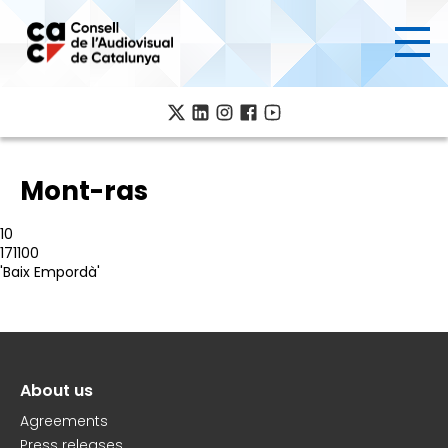
Skip
to
main
content
Mont-ras
10
171100
'Baix Empordà'
About us
Peu
Agreements
Press releases