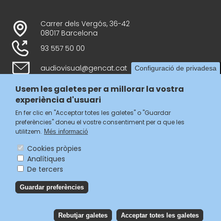
Carrer dels Vergós, 36-42
08017 Barcelona
93 557 50 00
audiovisual@gencat.cat
Configuració de privadesa
Usem les galetes per a millorar la vostra
experiència d'usuari
Follow us
En fer clic en "Acceptar totes les galetes" o "Guardar
preferències" doneu el vostre consentiment per a que les
utilitzem.
Més informació
Cookies pròpies
Analítiques
Menú
De tercers
legal
Accessibilitat
Guardar preferències
del
Avís legal
Política de privacitat
footer
Política de galetes
Rebutjar galetes
Acceptar totes les galetes
Reb