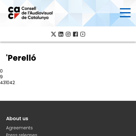
Skip
to
main
content
'Perelló
0
9
431042
About us
Peu
Agreements
Press releases