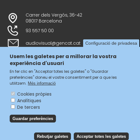
Carrer dels Vergós, 36-42
08017 Barcelona
93 557 50 00
audiovisual@gencat.cat
Configuració de privadesa
Usem les galetes per a millorar la vostra
experiència d'usuari
Follow us
En fer clic en "Acceptar totes les galetes" o "Guardar
preferències" doneu el vostre consentiment per a que les
utilitzem.
Més informació
Cookies pròpies
Analítiques
Menú
De tercers
legal
Accessibilitat
Guardar preferències
del
Avís legal
Política de privacitat
footer
Política de galetes
Rebutjar galetes
Acceptar totes les galetes
Reb