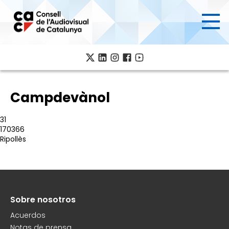
Pasar
al
contenido
principal
Campdevànol
31
170366
Ripollès
Sobre nosotros
Peu
Acuerdos
Notas de prensa