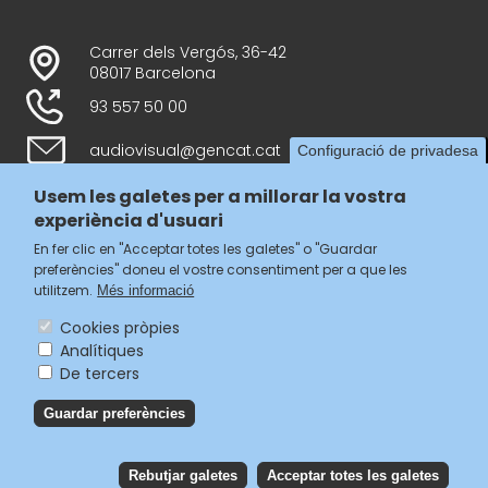
Carrer dels Vergós, 36-42
08017 Barcelona
93 557 50 00
audiovisual@gencat.cat
Configuració de privadesa
Usem les galetes per a millorar la vostra
experiència d'usuari
Follow us
En fer clic en "Acceptar totes les galetes" o "Guardar
preferències" doneu el vostre consentiment per a que les
utilitzem.
Més informació
Cookies pròpies
Analítiques
Menú
De tercers
legal
Accessibilitat
Guardar preferències
del
Avís legal
Política de privacitat
footer
Política de galetes
Rebutjar galetes
Acceptar totes les galetes
Reb