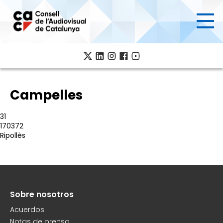
Pasar
al
contenido
principal
Campelles
31
170372
Ripollès
Sobre nosotros
Peu
Acuerdos
Notas de prensa