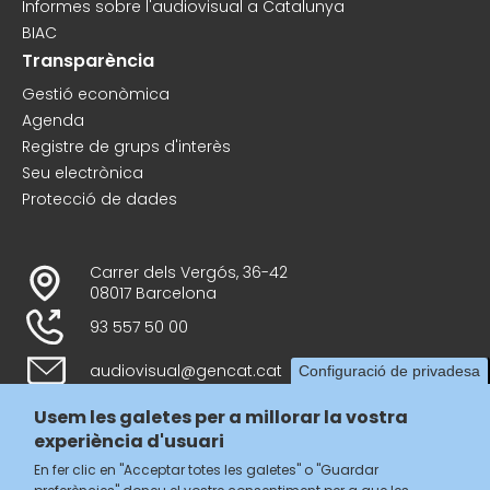
Informes sobre l'audiovisual a Catalunya
BIAC
Transparència
Gestió econòmica
Agenda
Registre de grups d'interès
Seu electrònica
Protecció de dades
Carrer dels Vergós, 36-42
08017 Barcelona
93 557 50 00
audiovisual@gencat.cat
Configuració de privadesa
Usem les galetes per a millorar la vostra
experiència d'usuari
Follow us
En fer clic en "Acceptar totes les galetes" o "Guardar