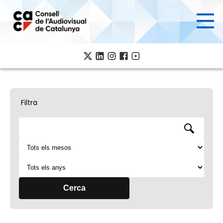
Ves
al
contingut
Filtra