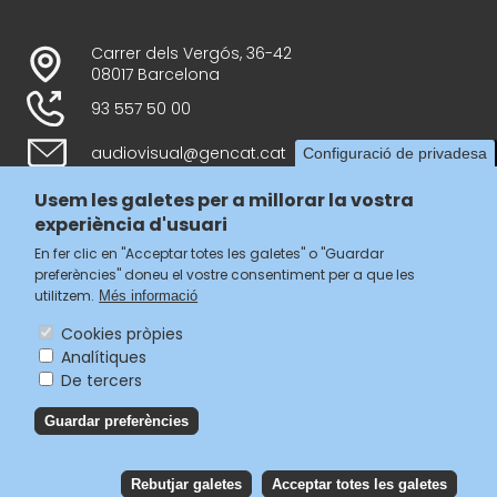
Carrer dels Vergós, 36-42
08017 Barcelona
93 557 50 00
audiovisual@gencat.cat
Configuració de privadesa
Usem les galetes per a millorar la vostra
experiència d'usuari
Follow us
En fer clic en "Acceptar totes les galetes" o "Guardar
preferències" doneu el vostre consentiment per a que les
utilitzem.
Més informació
Cookies pròpies
Analítiques
Menú
De tercers
legal
Accessibilitat
Guardar preferències
del
Avís legal
Política de privacitat
footer
Política de galetes
Rebutjar galetes
Acceptar totes les galetes
Reb