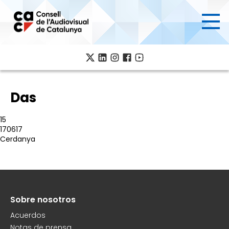
Pasar
al
contenido
principal
Das
15
170617
Cerdanya
Sobre nosotros
Peu
Acuerdos
Notas de prensa