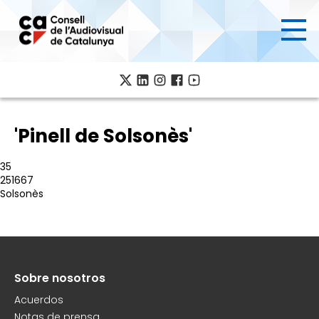
Pasar
al
contenido
principal
'Pinell de Solsonès'
35
251667
Solsonès
Sobre nosotros
Peu
Acuerdos
Notas de prensa