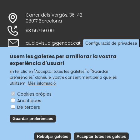
Carrer dels Vergós, 36-42
08017 Barcelona
93 557 50 00
audiovisual@gencat.cat
Configuració de privadesa
Usem les galetes per a millorar la vostra
experiència d'usuari
Follow us
En fer clic en "Acceptar totes les galetes" o "Guardar
preferències" doneu el vostre consentiment per a que les
utilitzem.
Més informació
Cookies pròpies
Analítiques
Menú
De tercers
legal
Accessibilitat
Guardar preferències
del
Avís legal
Política de privacitat
footer
Política de galetes
Rebutjar galetes
Acceptar totes les galetes
Reb