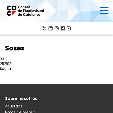
Pasar
al
contenido
principal
Soses
33
252108
Segrià
Sobre nosotros
Peu
Acuerdos
Notas de prensa