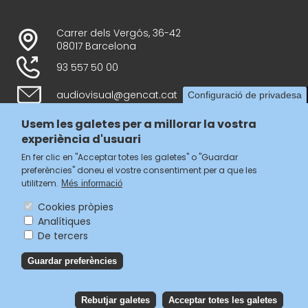
Carrer dels Vergós, 36-42
08017 Barcelona
93 557 50 00
audiovisual@gencat.cat
Configuració de privadesa
Usem les galetes per a millorar la vostra
experiència d'usuari
Follow us
En fer clic en "Acceptar totes les galetes" o "Guardar
preferències" doneu el vostre consentiment per a que les
utilitzem.
Més informació
Cookies pròpies
Analítiques
Menú
De tercers
legal
Accessibilitat
Guardar preferències
del
Avís legal
Política de privacitat
footer
Política de galetes
Rebutjar galetes
Acceptar totes les galetes
Reb