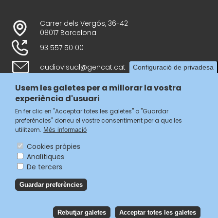
Carrer dels Vergós, 36-42
08017 Barcelona
93 557 50 00
audiovisual@gencat.cat
Configuració de privadesa
Usem les galetes per a millorar la vostra
experiència d'usuari
Follow us
En fer clic en "Acceptar totes les galetes" o "Guardar
preferències" doneu el vostre consentiment per a que les
utilitzem.
Més informació
Cookies pròpies
Analítiques
Menú
De tercers
legal
Accessibilitat
Guardar preferències
del
Avís legal
Política de privacitat
footer
Política de galetes
Rebutjar galetes
Acceptar totes les galetes
Reb