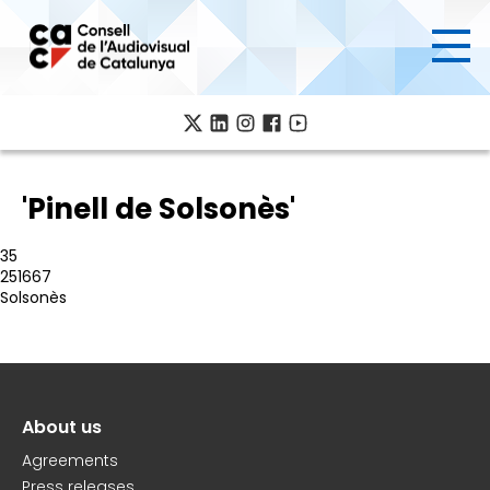
Skip
to
main
content
'Pinell de Solsonès'
35
251667
Solsonès
About us
Peu
Agreements
Press releases