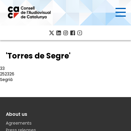
Skip
to
main
content
'Torres de Segre'
33
252326
Segrià
About us
Peu
Agreements
Press releases