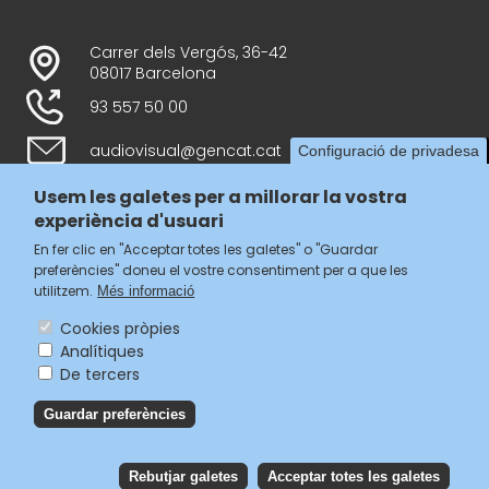
Carrer dels Vergós, 36-42
08017 Barcelona
93 557 50 00
audiovisual@gencat.cat
Configuració de privadesa
Usem les galetes per a millorar la vostra
experiència d'usuari
Follow us
En fer clic en "Acceptar totes les galetes" o "Guardar
preferències" doneu el vostre consentiment per a que les
utilitzem.
Més informació
Cookies pròpies
Analítiques
Menú
De tercers
legal
Accessibilitat
Guardar preferències
del
Avís legal
Política de privacitat
footer
Política de galetes
Rebutjar galetes
Acceptar totes les galetes
Reb