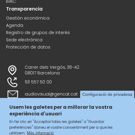
BIAC
Transparencia
Gestión económica
Agenda
Registro de grupos de interés
Sede electrónica
Protección de datos
Carrer dels Vergós, 36-42
08017 Barcelona
93 557 50 00
audiovisual@gencat.cat
Configuració de privadesa
Usem les galetes per a millorar la vostra
experiència d'usuari
Follow us
En fer clic en "Acceptar totes les galetes" o "Guardar
preferències" doneu el vostre consentiment per a que les
utilitzem.
Més informació