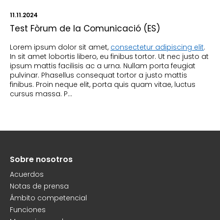
11.11.2024
Test Fòrum de la Comunicació (ES)
Lorem ipsum dolor sit amet,
consectetur adipiscing elit
.
In sit amet lobortis libero, eu finibus tortor. Ut nec justo at
ipsum mattis facilisis ac a urna. Nullam porta feugiat
pulvinar. Phasellus consequat tortor a justo mattis
finibus. Proin neque elit, porta quis quam vitae, luctus
cursus massa. P…
Sobre nosotros
Peu
Acuerdos
Notas de prensa
Ámbito competencial
Funciones