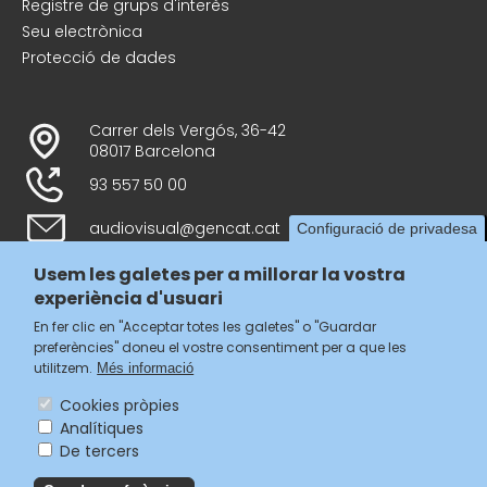
Registre de grups d'interès
Seu electrònica
Protecció de dades
Carrer dels Vergós, 36-42
08017 Barcelona
93 557 50 00
audiovisual@gencat.cat
Configuració de privadesa
Usem les galetes per a millorar la vostra
experiència d'usuari
Follow us
En fer clic en "Acceptar totes les galetes" o "Guardar
preferències" doneu el vostre consentiment per a que les
utilitzem.
Més informació
Cookies pròpies
Analítiques
Menú
De tercers
legal