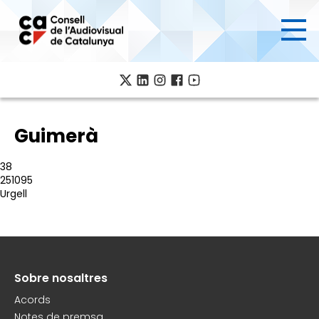
Ves
al
contingut
Guimerà
38
251095
Urgell
Sobre nosaltres
Peu
Acords
Notes de premsa