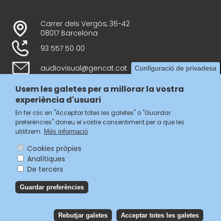
Carrer dels Vergós, 36-42
08017 Barcelona
93 557 50 00
audiovisual@gencat.cat
Configuració de privadesa
Usem les galetes per a millorar la vostra
experiència d'usuari
Follow us
En fer clic en "Acceptar totes les galetes" o "Guardar
preferències" doneu el vostre consentiment per a que les
utilitzem.
Més informació
Cookies pròpies
Analítiques
Menú
De tercers
legal
Accessibilitat
Guardar preferències
del
Avís legal
Política de privacitat
footer
Política de galetes
Rebutjar galetes
Acceptar totes les galetes
Reb