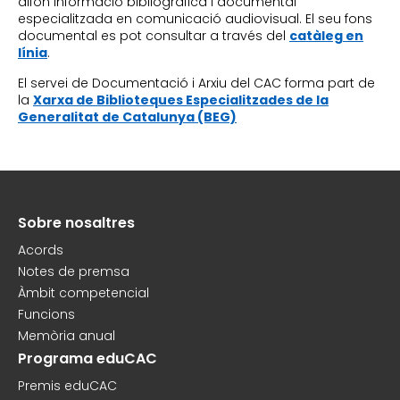
difon informació bibliogràfica i documental
especialitzada en comunicació audiovisual. El seu fons
documental es pot consultar a través del
catàleg en
línia
.
El servei de Documentació i Arxiu del CAC forma part de
la
Xarxa de Biblioteques Especialitzades de la
Generalitat de Catalunya (BEG)
Sobre nosaltres
Peu
Acords
Notes de premsa
Àmbit competencial
Funcions
Memòria anual
Programa eduCAC
Premis eduCAC