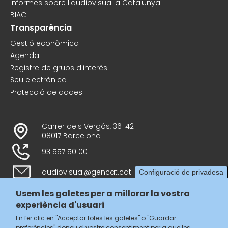
Informes sobre l'audiovisual a Catalunya
BIAC
Transparència
Gestió econòmica
Agenda
Registre de grups d'interès
Seu electrònica
Protecció de dades
Carrer dels Vergós, 36-42
08017 Barcelona
93 557 50 00
audiovisual@gencat.cat
Configuració de privadesa
Usem les galetes per a millorar la vostra
experiència d'usuari
Follow us
En fer clic en "Acceptar totes les galetes" o "Guardar
preferències" doneu el vostre consentiment per a que les