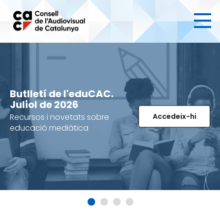
Ves
al
contingut
Butlletí de l'eduCAC.
Juliol de 2026
Recursos i novetats sobre
Accedeix-hi
educació mediàtica