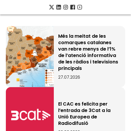
Consell
de
Més la meitat de les
comarques catalanes
l'Audiovisual
van rebre menys de l’1%
de
de l’atenció informativa
Catalunya
de les ràdios i televisions
principals
27.07.2026
El CAC es felicita per
l’entrada de 3Cat a la
Unió Europea de
Radiodifusió