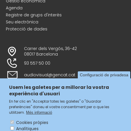
Gestió econòmica
Agenda
Registre de grups d'interès
Seu electrònica
Protecció de dades
Carrer dels Vergós, 36-42
08017 Barcelona
93 557 50 00
audiovisual@gencat.cat
Configuració de privadesa
Usem les galetes per a millorar la vostra
experiència d'usuari
Follow us
En fer clic en "Acceptar totes les galetes" o "Guardar
preferències" doneu el vostre consentiment per a que les
utilitzem.
Més informació
Cookies pròpies
Analítiques